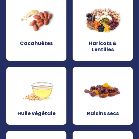
Cacahuètes
Haricots &
Lentilles
Huile végétale
Raisins secs