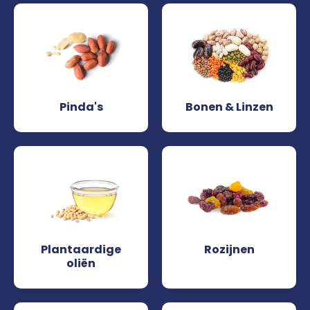
Pinda's
Bonen & Linzen
Plantaardige
Rozijnen
oliën