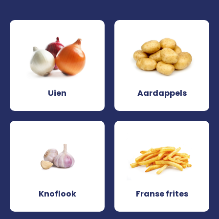
Uien
Aardappels
Knoflook
Franse frites