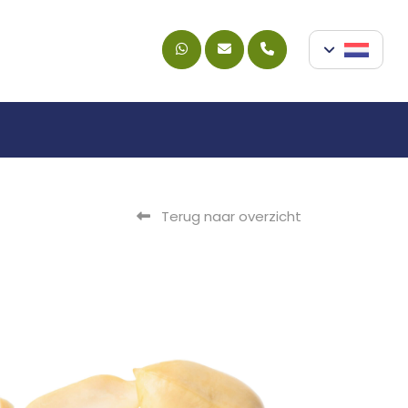
Terug naar overzicht