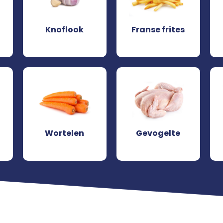
Knoflook
Franse frites
Wortelen
Gevogelte