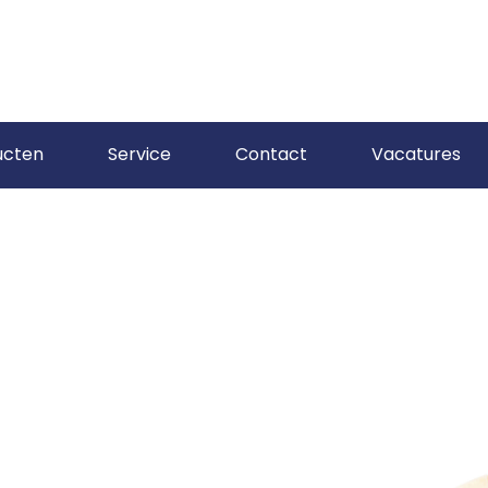
ucten
Service
Contact
Vacatures