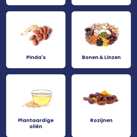
Pinda's
Bonen & Linzen
Plantaardige
Rozijnen
oliën